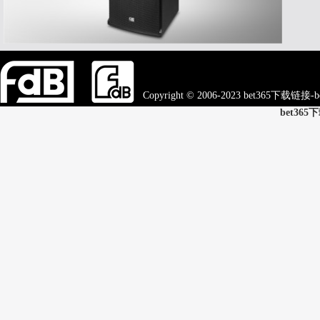
Copyright © 2006-2023 bet365下载链接-
bet365