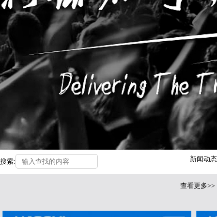
新闻动态
搜索:
查看更多>>