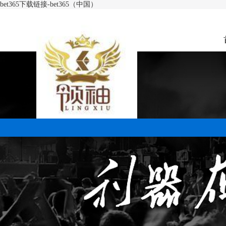
bet365下载链接-bet365（中国）