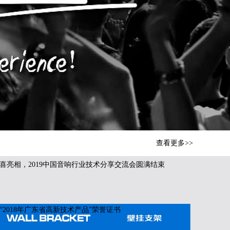
查看更多>>
（中国）惊喜亮相，2019中国音响行业技术分享交流会圆满结束
国）获“2018年广东省高新技术产品”荣誉证书