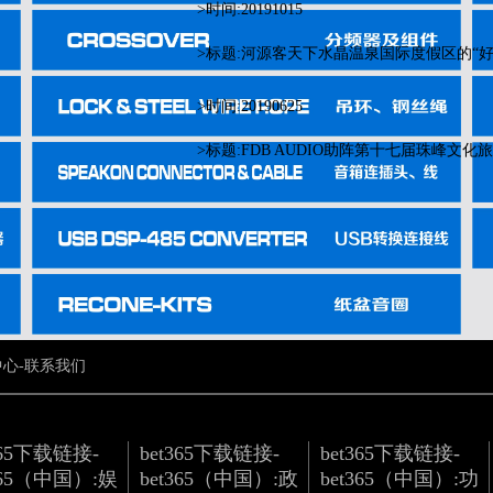
>时间:20191015
>标题:河源客天下水晶温泉国际度假区的“好
>时间:20190625
>标题:FDB AUDIO助阵第十七届珠峰文化
中心
-
联系我们
365下载链接-
bet365下载链接-
bet365下载链接-
365（中国）:娱
bet365（中国）:政
bet365（中国）:功