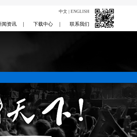
中文 | ENGLISH
|
|
新闻资讯
下载中心
联系我们