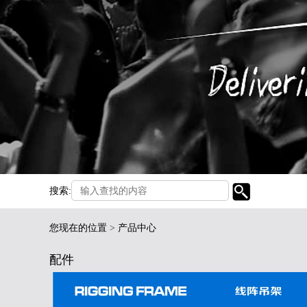
搜索:
您现在的位置
>
产品中心
配件