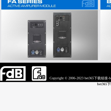
Copyright © 2006-2023 bet365下载链接-
bet365