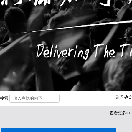
新闻动态
搜索:
查看更多>>