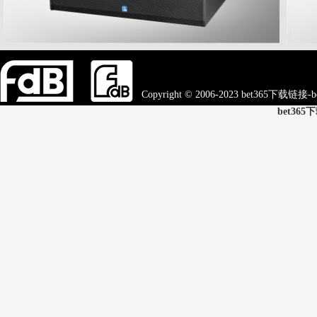
Copyright © 2006-2023 bet365下载链接-
bet365