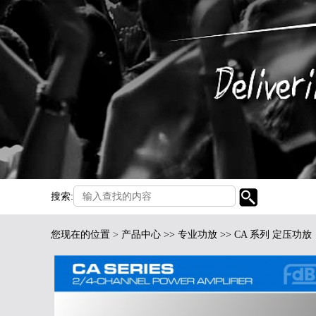
搜索:
您现在的位置
>
产品中心
>>
专业功放
>> CA 系列 定压功放