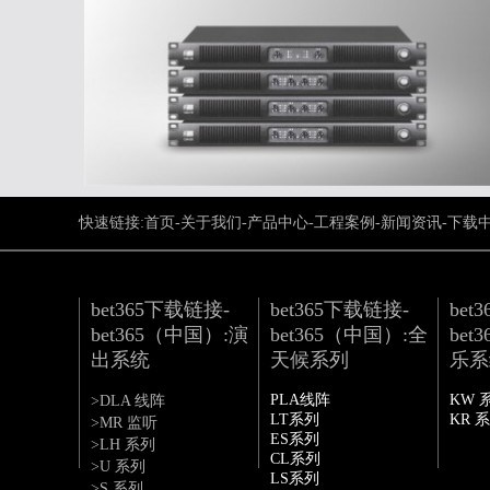
快速链接:
首页
-
关于我们
-
产品中心
-
工程案例
-
新闻资讯
-
下载
bet365下载链接-
bet365下载链接-
bet
bet365（中国）:演
bet365（中国）:全
bet
出系统
天候系列
乐系
PLA线阵
KW 
>DLA 线阵
LT系列
KR 
>MR 监听
ES系列
>LH 系列
CL系列
>U 系列
LS系列
>S 系列