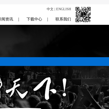
中文 | ENGLISH
|
|
新闻资讯
下载中心
联系我们