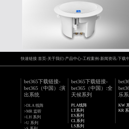
快速链接:
首页
-
关于我们
-
产品中心
-
工程案例
-
新闻资讯
-
下载
bet365下载链接-
bet365下载链接-
bet
bet365（中国）:演
bet365（中国）:全
bet
出系统
天候系列
乐系
PLA线阵
KW 
>DLA 线阵
LT系列
KR 
>MR 监听
ES系列
>LH 系列
CL系列
>U 系列
LS系列
>S 系列