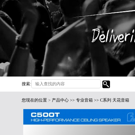
搜索:
您现在的位置
>
产品中心
>>
专业音箱
>> C系列 天花音箱