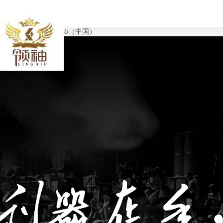
bet365下载链接-bet365（中国）